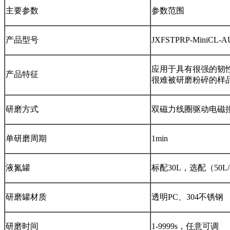
主要参数
参数范围
产品型号
JXFSTPRP-MiniCL-
应用于具有很强的韧
产品特征
很难被研磨粉碎的样
研磨方式
双磁力线圈驱动电磁
单研磨周期
1min
液氮罐
标配30L，选配（50L/8
研磨罐材质
透明PC、304不锈钢
研磨时间
1-9999s，任意可调